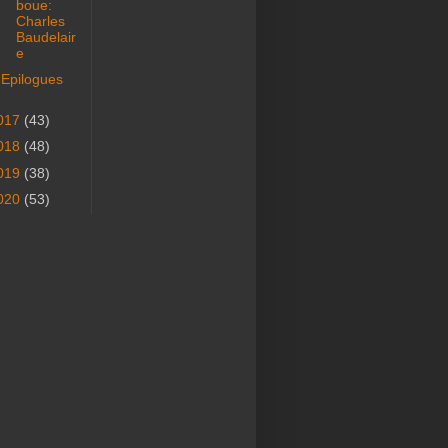
boue:
Charles
Baudelair
e
Epilogues
017
(43)
018
(48)
019
(38)
020
(53)