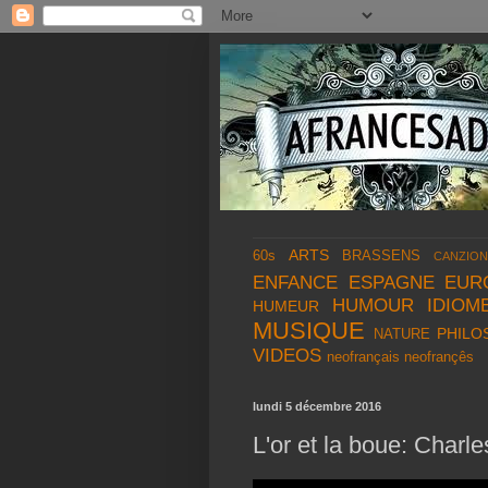
ARTS
60s
BRASSENS
CANZION
ENFANCE
ESPAGNE
EUR
HUMOUR
IDIOM
HUMEUR
MUSIQUE
PHILO
NATURE
VIDEOS
neofrançais
neofrançês
lundi 5 décembre 2016
L'or et la boue: Charl