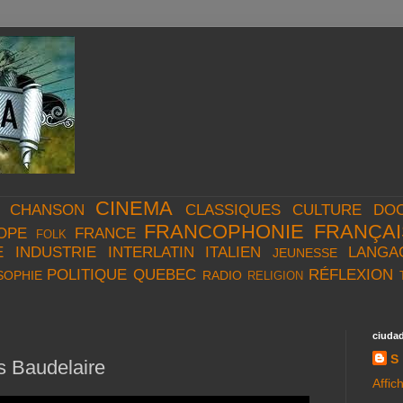
CINEMA
CHANSON
CLASSIQUES
CULTURE
DO
FRANCOPHONIE
FRANÇAI
OPE
FRANCE
FOLK
E
INDUSTRIE
INTERLATIN
ITALIEN
LANGA
JEUNESSE
POLITIQUE
QUEBEC
RÉFLEXION
SOPHIE
RADIO
RELIGION
ciuda
S
es Baudelaire
Affic