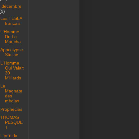
▼
décembre
(9)
Les TESLA
français
L'Homme
De La
Mancha
Apocalypse
Staline
L'Homme
Qui Valait
30
Milliards
Le
Magnate
des
mèdias
Prophecies
THOMAS
PESQUE
T
L'or et la