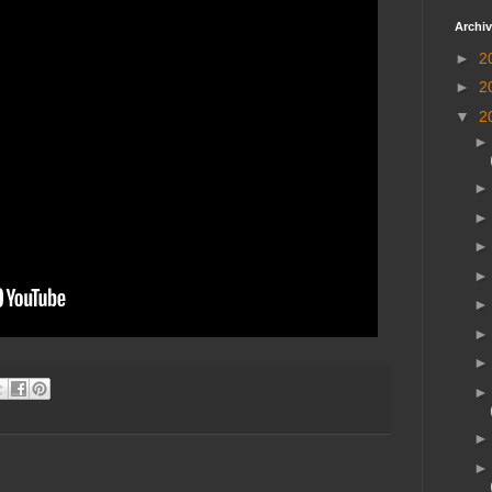
Archiv
►
2
►
2
▼
2