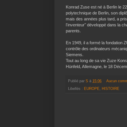
Konrad Zuse est né à Berlin le 22 Ju
polytechnique de Berlin, son diplôm
mais des années plus tard, a pris 
l'inventeur" développé dans la c
parents.
En 1949, il a formé la fondation
contrôle des ordinateurs mécaniqu
Siemens.
Tout au long de sa vie Zuze Konra
Hünfeld, Allemagne, le 18 Décem
Publié par
S
à
15:06
Aucun comm
Libellés :
EUROPE
,
HISTOIRE