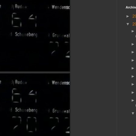
Archiv
►
2
▼
2