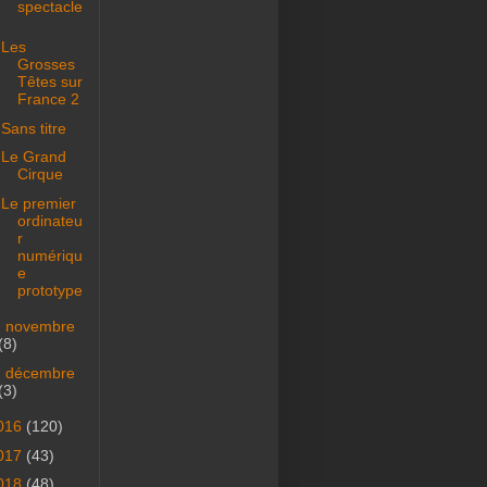
spectacle
Les
Grosses
Têtes sur
France 2
Sans titre
Le Grand
Cirque
Le premier
ordinateu
r
numériqu
e
prototype
►
novembre
(8)
►
décembre
(3)
016
(120)
017
(43)
018
(48)