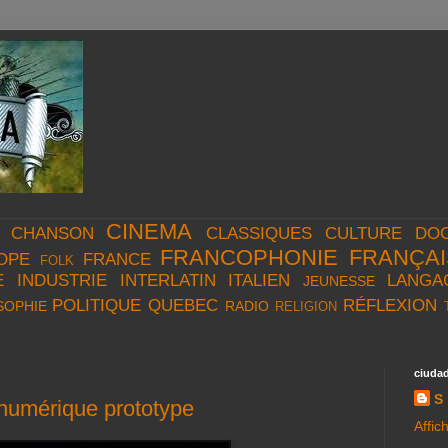
CINEMA
CHANSON
CLASSIQUES
CULTURE
DO
FRANCOPHONIE
FRANÇAI
OPE
FRANCE
FOLK
E
INDUSTRIE
INTERLATIN
ITALIEN
LANGA
JEUNESSE
POLITIQUE
QUEBEC
RÉFLEXION
SOPHIE
RADIO
RELIGION
ciuda
S
 numérique prototype
Affic