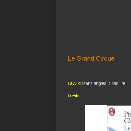
Le Grand Cirque
LaWiki
(sans anglês !) pas lire
LeFilm