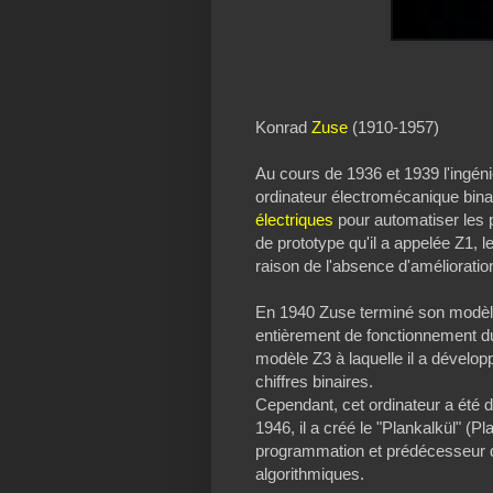
Konrad
Zuse
(1910-1957)
Au cours de 1936 et 1939 l'ingén
ordinateur électromécanique binai
électriques
pour automatiser les 
de prototype qu'il a appelée Z1, 
raison de l'absence d'améliorati
En 1940 Zuse terminé son modèle 
entièrement de fonctionnement du
modèle Z3 à laquelle il a dévelo
chiffres binaires.
Cependant, cet ordinateur a été d
1946, il a créé le "Plankalkül" (P
programmation et prédécesseur
algorithmiques.